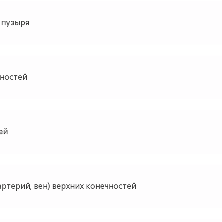
 пузыря
чностей
ей
ртерий, вен) верхних конечностей