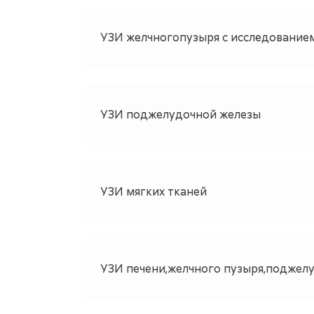
УЗИ желчногопузыря с исследованием
УЗИ поджелудочной железы
УЗИ мягких тканей
УЗИ печени,желчного пузыря,поджелуд